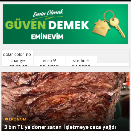
dolar color-no-
change
euro
sterlin
47,7149
55,1315
64,5213
gr. altın color-
bist color-
EKONOMİ
3 bin TL’ye döner satan İşletmeye ceza yağdı